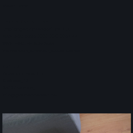
Vielen Dank!
Unsere Kontodaten
Empfänger: Zinzendorf-Institut
IBAN DE36 5335 0000 0010 0057 44
SWIFT-BIC: HELADEF1MAR
Verwendungszweck: glaubendenken
Kontakt
Zinzendorf-Institut
Steinweg 12
35037 Marburg
info@glaubendenken.net